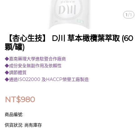
1
/
1
【杏心生技】 D川 草本橄欖葉萃取 (60
顆/罐)
◆嘉南藥理大學進駐暨合作廠商
◆成份安全無副作用及依賴性
◆調節體質
◆通過ISO22000 及HACCP榮譽工廠製造
NT$980
商品編號:
供貨狀況:
尚有庫存