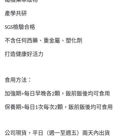
橄欖葉萃取物
產學共研
檢驗合格
SGS
不含任何西藥、重金屬、塑化劑
打造健康好活力
食用方法：
加強期
每日早晚各
顆，飯前飯後均可食用
>
2
保養期
每日
次每次
顆，飯前飯後均可食用
>
1
2
公司現貨，平日（週一至週五）兩天內出貨