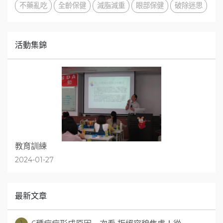
不藥亂吃
全齡保健
減脂減重
眼部保健
破除迷思
活動集錦
教育訓練
2024-01-27
最新文章