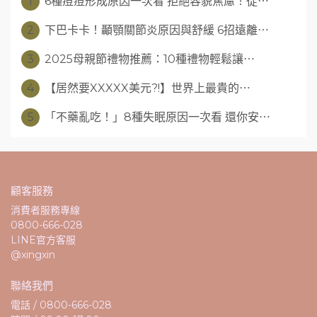
1
6種痘痘形成原因一次看 拒絕容貌焦慮！從⋯
2
下巴卡卡！顳顎關節炎原因與舒緩 6招遠離⋯
3
2025母親節禮物推薦：10種禮物輕鬆讓⋯
4
【居然要XXXXX美元?!】世界上最貴的⋯
5
「不藥亂吃！」8種失眠原因一次看 還你安⋯
顧客服務
消費者服務專線
0800-666-028
LINE官方客服
@xingxin
聯絡我們
電話 / 0800-666-028